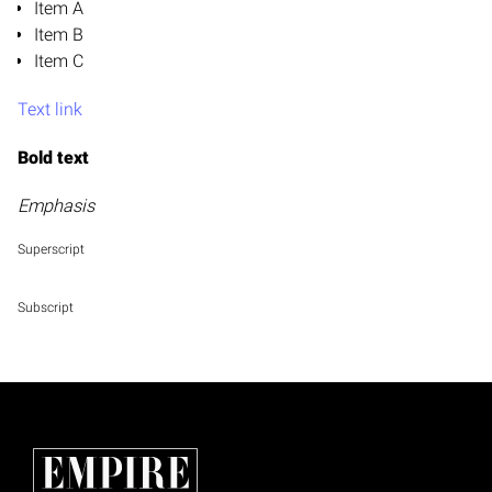
Item A
Item B
Item C
Text link
Bold text
Emphasis
Superscript
Subscript